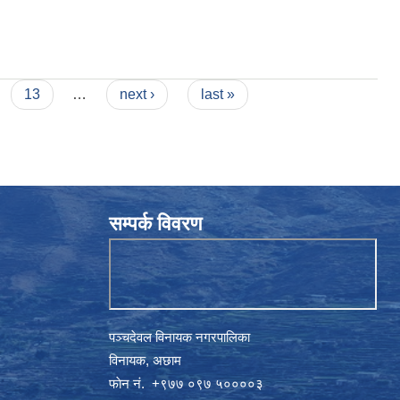
13
…
next ›
last »
सम्पर्क विवरण
पञ्चदेवल विनायक नगरपालिका
विनायक, अछाम
फाेन नं‍‍‍‍. ‌+९७७ ०९७ ५००००३