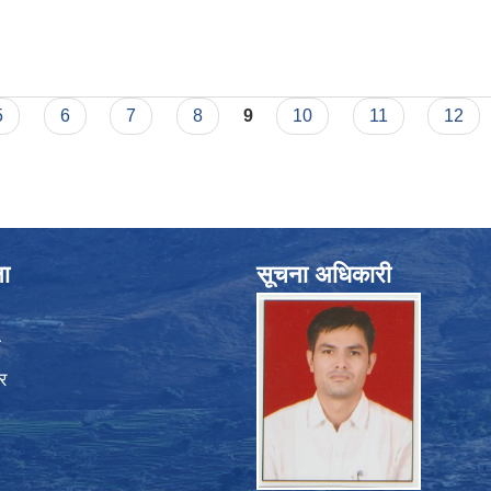
5
6
7
8
9
10
11
12
ना
सूचना अधिकारी
ा
र