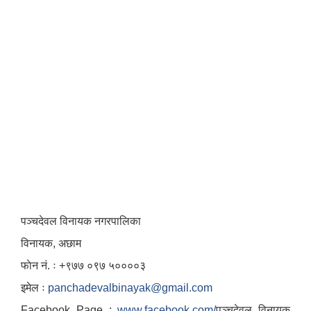
पञ्चदेवल विनायक नगरपालिका
विनायक, अछाम
फाेन नं‍‍‍‍. ः ‌+९७७ ०९७ ५००००३
इमेल ः
panchadevalbinayak@gmail.com
Facebook Page :
www.facebook.com/
पञ्चदेवल विनायक